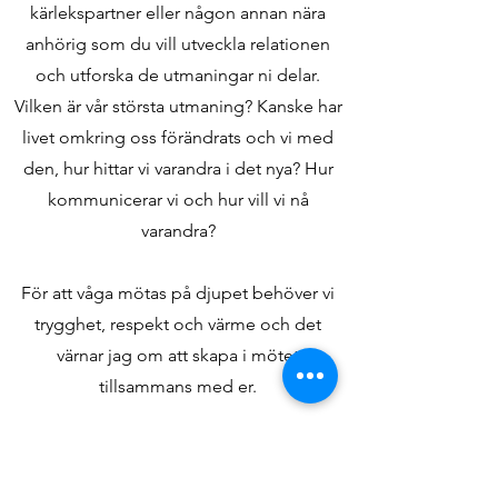
kärlekspartner eller någon annan nära
anhörig som du vill utveckla relationen
och utforska de utmaningar ni delar.
Vilken är vår största utmaning? Kanske har
livet omkring oss förändrats och vi med
den, hur hittar vi varandra i det nya? Hur
kommunicerar vi och hur vill vi nå
varandra?
För att våga mötas på djupet behöver vi
trygghet, respekt och värme och det
värnar jag om att skapa i mötet
tillsammans med er.
En rekommendation är att träffas c a 5
sessioner á 80 min med cirka 2–3 veckors